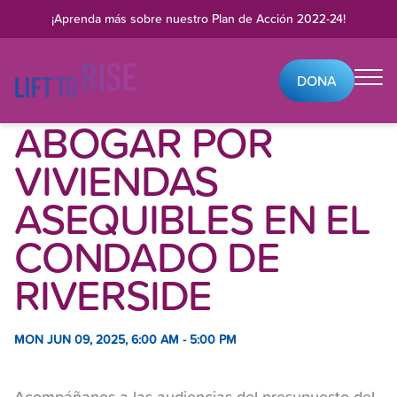
Skip to content
¡Aprenda más sobre nuestro
Plan de Acción 2022-24
!
DONA
ABOGAR POR
VIVIENDAS
ASEQUIBLES EN EL
CONDADO DE
RIVERSIDE
MON JUN 09, 2025, 6:00 AM - 5:00 PM
Acompáñanos a las audiencias del presupuesto del