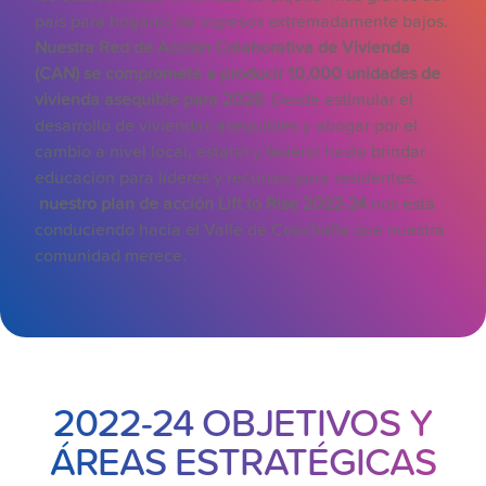
país para hogares de ingresos extremadamente bajos.
Nuestra Red de Acción Colaborativa de Vivienda
(CAN) se compromete a producir 10,000 unidades de
vivienda asequible para 2028.
Desde estimular el
desarrollo de viviendas asequibles y abogar por el
cambio a nivel local, estatal y federal hasta brindar
educación para líderes y recursos para residentes,
nuestro plan de acción Lift to Rise 2022-24
nos está
conduciendo hacia el Valle de Coachella que nuestra
comunidad merece.
2022-24 OBJETIVOS Y
ÁREAS ESTRATÉGICAS