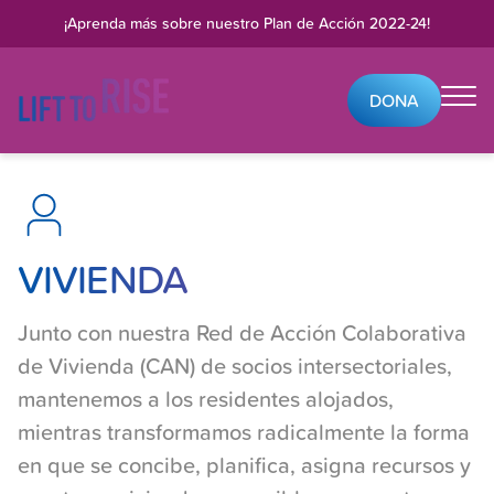
Skip to content
¡Aprenda más sobre nuestro
Plan de Acción 2022-24
!
DONA
Vivienda
Layout:text_image
Junto con nuestra red de socios intersectoriales, estamos mante
VIVIENDA
Junto con nuestra Red de Acción Colaborativa
de Vivienda (CAN) de socios intersectoriales,
mantenemos a los residentes alojados,
mientras transformamos radicalmente la forma
en que se concibe, planifica, asigna recursos y