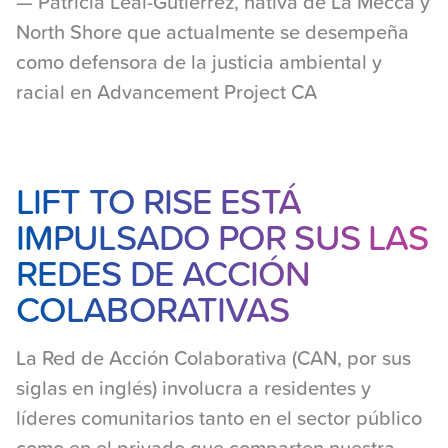
— Patricia Leal-Gutierrez, nativa de La Mecca y
North Shore que actualmente se desempeña
como defensora de la justicia ambiental y
racial en Advancement Project CA
Layout:text_image
LIFT TO RISE ESTÁ
IMPULSADO POR SUS LAS
REDES DE ACCIÓN
COLABORATIVAS
La Red de Acción Colaborativa (CAN, por sus
siglas en inglés) involucra a residentes y
líderes comunitarios tanto en el sector público
como en el privado que comparten nuestra