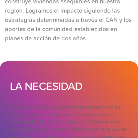
construye viviendas asequibles en nuestra
región. Logramos el impacto siguiendo las
estrategias determinadas a través el CAN y los
aportes de la comunidad establecidos en
planes de acción de dos años.
LA NECESIDAD
El Valle de Coachella tiene la mayor proporción de
hogares con una carga severa de alquiler que el
condado de Riverside, el estado de California y los
Estados Unidos. El condado de Riverside tiene una de
las escaseces de viviendas de alquiler más graves del